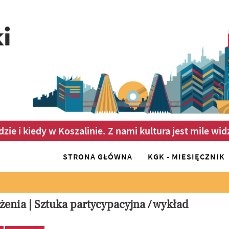
dzie i kiedy w Koszalinie. Z nami kultura jest mile wid
STRONA GŁÓWNA
KGK - MIESIĘCZNIK
żenia | Sztuka partycypacyjna / wykład