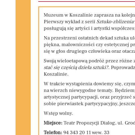
Muzeum w Koszalinie zaprasza na kolejn
Pierwszy wykład z serii
Sztuko-zblizenia
posługują się artyści i artystki współcze
Na przestrzeni ostatnich dekad sztuka u
piękna, malowniczości czy estetycznej p
się w głos drugiego człowieka oraz otacz
Swoją wieloetapową podróż przez różne 
stać się częścią dzieła sztuki?
. Poprowadz
Koszalinie.
W trakcie wystąpienia dowiemy się, czym
na wierzch niewygodne tematy. Będziemy 
artystycznej partycypacji, oraz przyjrzeć
sobie pierwiastek partycypacyjny, jeszcz
Wstęp wolny.
Miejsce:
Teatr Propozycji Dialog, ul. Gro
Telefon:
94 343 20 11 wew. 33