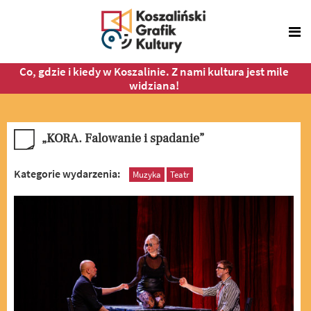
Co, gdzie i kiedy w Koszalinie. Z nami kultura jest mile
widziana!
„KORA. Falowanie i spadanie”
Kategorie wydarzenia:
Muzyka
Teatr