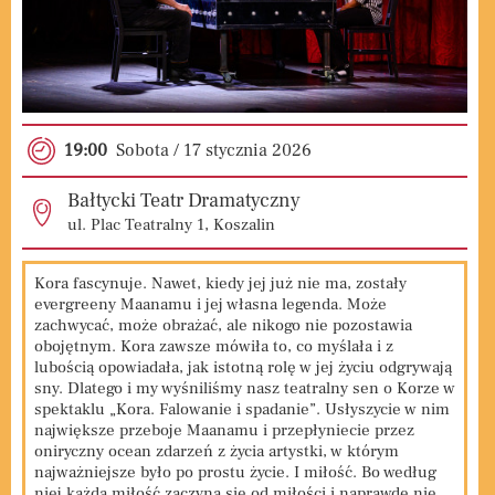
19:00
Sobota / 17
stycznia
2026
Bałtycki Teatr Dramatyczny
ul. Plac Teatralny 1, Koszalin
Kora fascynuje. Nawet, kiedy jej już nie ma, zostały
evergreeny Maanamu i jej własna legenda. Może
zachwycać, może obrażać, ale nikogo nie pozostawia
obojętnym. Kora zawsze mówiła to, co myślała i z
lubością opowiadała, jak istotną rolę w jej życiu odgrywają
sny. Dlatego i my wyśniliśmy nasz teatralny sen o Korze w
spektaklu „Kora. Falowanie i spadanie”. Usłyszycie w nim
największe przeboje Maanamu i przepłyniecie przez
oniryczny ocean zdarzeń z życia artystki, w którym
najważniejsze było po prostu życie. I miłość. Bo według
niej każda miłość zaczyna się od miłości i naprawdę nie