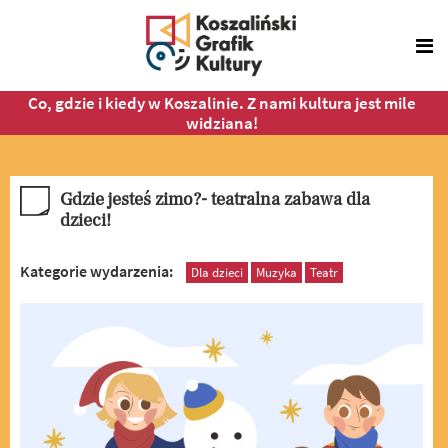
Co, gdzie i kiedy w Koszalinie. Z nami kultura jest mile
widziana!
Gdzie jesteś zimo?- teatralna zabawa dla
dzieci!
Kategorie wydarzenia:
Dla dzieci
Muzyka
Teatr