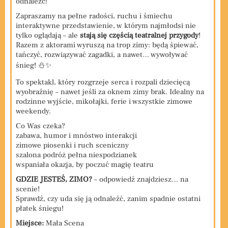
odnaleźć!
Zapraszamy na pełne radości, ruchu i śmiechu
interaktywne przedstawienie, w którym najmłodsi nie
tylko oglądają – ale
stają się częścią teatralnej przygody
!
Razem z aktorami wyruszą na trop zimy: będą śpiewać,
tańczyć, rozwiązywać zagadki, a nawet… wywoływać
śnieg! ⛄✨
To spektakl, który rozgrzeje serca i rozpali dziecięcą
wyobraźnię – nawet jeśli za oknem zimy brak. Idealny na
rodzinne wyjście, mikołajki, ferie i wszystkie zimowe
weekendy.
Co Was czeka?
zabawa, humor i mnóstwo interakcji
zimowe piosenki i ruch sceniczny
szalona podróż pełna niespodzianek
wspaniała okazja, by poczuć magię teatru
GDZIE JESTEŚ, ZIMO?
– odpowiedź znajdziesz… na
scenie!
Sprawdź, czy uda się ją odnaleźć, zanim spadnie ostatni
płatek śniegu!
Miejsce:
Mała Scena