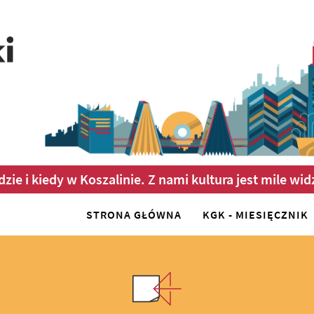
dzie i kiedy w Koszalinie. Z nami kultura jest mile wid
STRONA GŁÓWNA
KGK - MIESIĘCZNIK