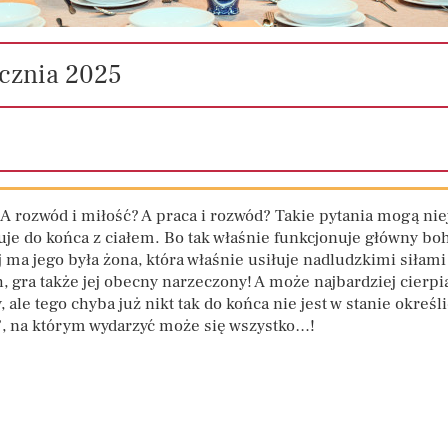
ycznia
2025
 A rozwód i miłość? A praca i rozwód? Takie pytania mogą nie
cuje do końca z ciałem. Bo tak właśnie funkcjonuje główny bo
 ma jego była żona, która właśnie usiłuje nadludzkimi siłam
, gra także jej obecny narzeczony! A może najbardziej cierpi
, ale tego chyba już nikt tak do końca nie jest w stanie określi
”, na którym wydarzyć może się wszystko…!