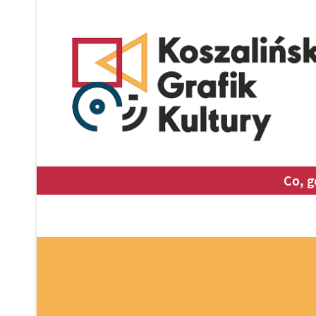
Co, g