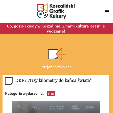
Co, gdzie i kiedy w Koszalinie. Z nami kultura jest mile
widziana!
Przejdź do miesiąca
DKF / „Trzy kilometry do końca świata”
Kategorie wydarzenia:
Film