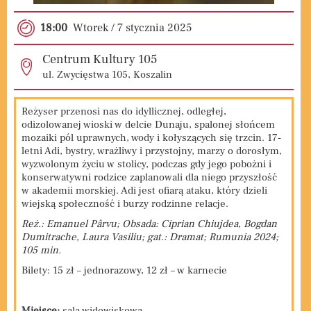
18:00
Wtorek / 7
stycznia
2025
Centrum Kultury 105
ul. Zwycięstwa 105, Koszalin
Reżyser przenosi nas do idyllicznej, odległej,
odizolowanej wioski w delcie Dunaju, spalonej słońcem
mozaiki pól uprawnych, wody i kołyszących się trzcin. 17-
letni Adi, bystry, wrażliwy i przystojny, marzy o dorosłym,
wyzwolonym życiu w stolicy, podczas gdy jego pobożni i
konserwatywni rodzice zaplanowali dla niego przyszłość
w akademii morskiej. Adi jest ofiarą ataku, który dzieli
wiejską społeczność i burzy rodzinne relacje.
Reż.: Emanuel Pârvu; Obsada: Ciprian Chiujdea, Bogdan
Dumitrache, Laura Vasiliu; gat.: Dramat; Rumunia 2024;
105 min.
Bilety: 15 zł – jednorazowy, 12 zł – w karnecie
Miejsce:
sala widowiskowa