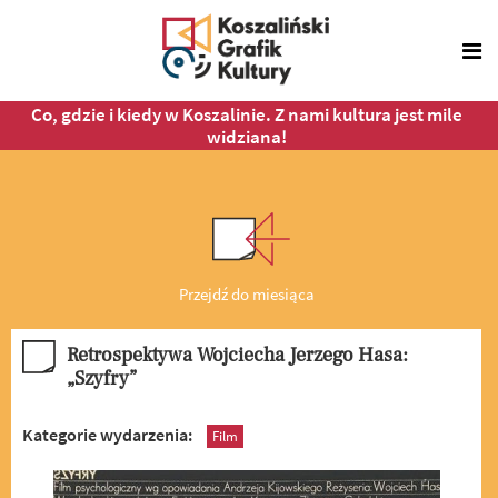
Co, gdzie i kiedy w Koszalinie. Z nami kultura jest mile
widziana!
Przejdź do miesiąca
Retrospektywa Wojciecha Jerzego Hasa:
„Szyfry”
Kategorie wydarzenia:
Film