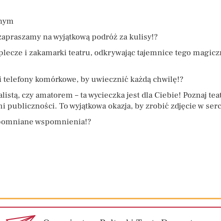
znym
zapraszamy na wyjątkową podróż za kulisy!?
plecze i zakamarki teatru, odkrywając tajemnice tego magicz
 i telefony komórkowe, by uwiecznić każdą chwilę!?
alistą, czy amatorem – ta wycieczka jest dla Ciebie! Poznaj te
i publiczności. To wyjątkowa okazja, by zrobić zdjęcie w serc
zapomniane wspomnienia!?