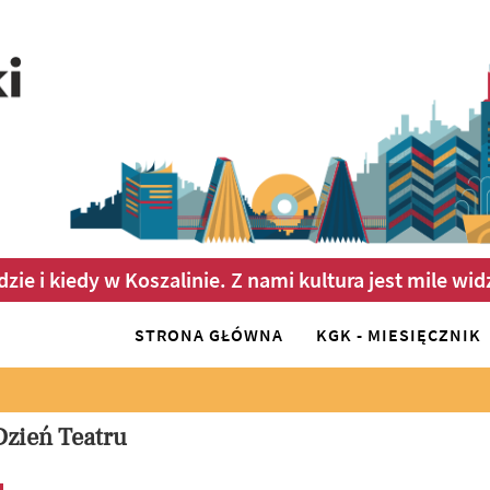
dzie i kiedy w Koszalinie. Z nami kultura jest mile wid
STRONA GŁÓWNA
KGK - MIESIĘCZNIK
zień Teatru