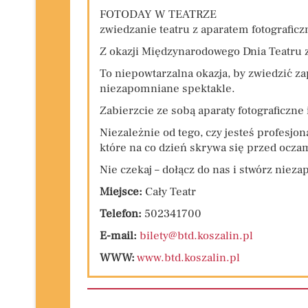
FOTODAY W TEATRZE
zwiedzanie teatru z aparatem fotografic
Z okazji Międzynarodowego Dnia Teatru 
To niepowtarzalna okazja, by zwiedzić za
niezapomniane spektakle.
Zabierzcie ze sobą aparaty fotograficzne
Niezależnie od tego, czy jesteś profesjon
które na co dzień skrywa się przed oczam
Nie czekaj – dołącz do nas i stwórz nie
Miejsce:
Cały Teatr
Telefon:
502341700
E-mail:
bilety@btd.koszalin.pl
WWW:
www.btd.koszalin.pl