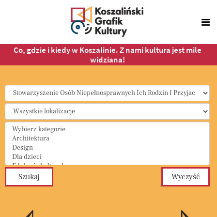
Co, gdzie i kiedy w Koszalinie. Z nami kultura jest mile
widziana!
Select a Category to filter list