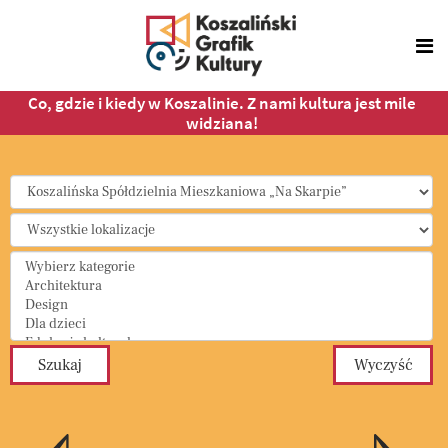
Co, gdzie i kiedy w Koszalinie. Z nami kultura jest mile
widziana!
Select a Category to filter list