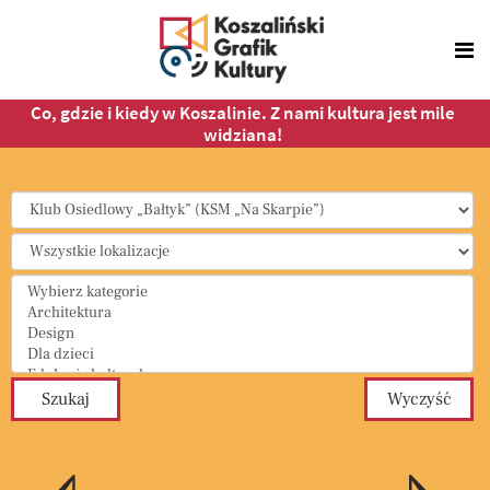
Co, gdzie i kiedy w Koszalinie. Z nami kultura jest mile
widziana!
Select a Category to filter list