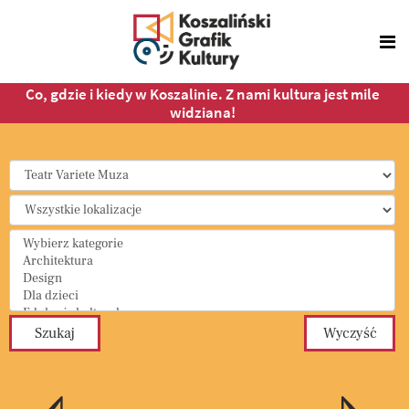
Co, gdzie i kiedy w Koszalinie. Z nami kultura jest mile
widziana!
Select a Category to filter list