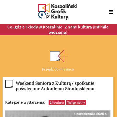
Co, gdzie i kiedy w Koszalinie. Z nami kultura jest mile
widziana!
Przejdź do miesiąca
Weekend Seniora z Kulturą / spotkanie
poświęcone Antoniemu Słonimskiemu
Kategorie wydarzenia:
Literatura
Wstęp wolny