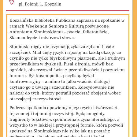
pl. Polonii 1, Koszalin
Koszalińska Biblioteka Publiczna zaprasza na spotkanie w
ramach Weekendu Seniora z Kulturą poświęcone
Antoniemu Słonimskiemu – poecie, felietoniście,
Skamandrycie i mistrzowi słowa.
Słonimski nigdy nie trzymał języka za zębami (i całe
szczęście). Miał cięty język i ripostę na każdą okazję, co
czyniło go nie tylko błyskotliwym pisarzem, ale i trudnym
przeciwnikiem w dyskusji. Pisał z ironią, mówił bez
ogródek, obserwował świat z przenikliwością i poczuciem
humoru. Był kosmopolitą, pacyfistą, bywał
kontrowersyjny – a mimo to (albo właśnie dlatego)
czytano go z uwagą i szacunkiem. Zdecydowanie nie
należał do tych, którzy potrafili pozostać obojętni wobec
otaczającej rzeczywistości.
Podczas spotkania opowiemy o jego życiu i twórczości –
tej znanej i tej mniej oczywistej. Będą anegdoty,
fragmenty tekstów, wspomnienia z życia literackiego, a
wszystko to w lekkiej i przystępnej formie, która pozwoli
spojrzeć na Słonimskiego nie tylko jak na postać z
podręcznika, ale jak na człowieka z krwi i kości.