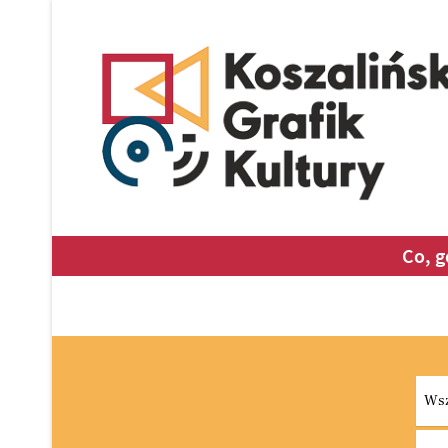
Co, g
Select
Wsz