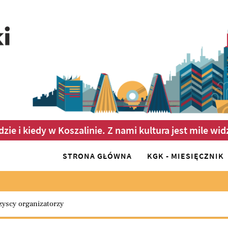
dzie i kiedy w Koszalinie. Z nami kultura jest mile wid
STRONA GŁÓWNA
KGK - MIESIĘCZNIK
 a Category to filter list
yscy organizatorzy