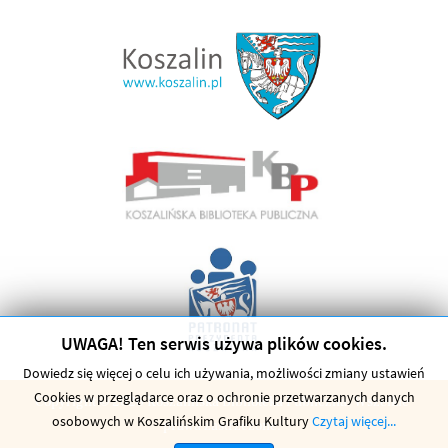
UWAGA! Ten serwis używa plików cookies.
Dowiedz się więcej o celu ich używania, możliwości zmiany ustawień
Cookies w przeglądarce oraz o ochronie przetwarzanych danych
Copyright © 2026 Koszalińska Biblioteka Publiczna. Wszelkie
osobowych w Koszalińskim Grafiku Kultury
Czytaj więcej...
prawa zastrzeżone.