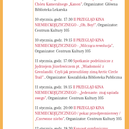
Chóru Kameralnego „Kanon”
, Organizator: Główna
Biblioteka Lekarska
10
stycznia, godz.
17:30
II PRZEGLĄD KINA
NIEMIECKOJĘZYCZNEGO - „Oh, Boy!”
, Organizator:
Centrum Kultury 105
10
stycznia, godz.
19:15
II PRZEGLĄD KINA
NIEMIECKOJĘZYCZNEGO - „Milcząca rewolucja”
,
Organizator: Centrum Kultury 105
11
stycznia, godz.
17:00
Spotkanie podróżnicze z
Jędrzejem Józefowiczem pt. „Wiadomość z
Grenlandii. Czyli jak przeszliśmy zimą Arctic Circle
Trail”.
, Organizator: Koszalińska Biblioteka Publiczna
11
stycznia, godz.
18:15
II PRZEGLĄD KINA
NIEMIECKOJĘZYCZNEGO - „Jedenaste: znaj sąsiada
swego”
, Organizator: Centrum Kultury 105
11
stycznia, godz.
20:00
II PRZEGLĄD KINA
NIEMIECKOJĘZYCZNEGO / pokaz przedpremierowy /
„Czerwone niebo”
, Organizator: Centrum Kultury 105
12
stycznia, godz.
18:30
Koncert symfoniczny
,