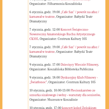
Organizator: Filharmonia Koszalińska
6
stycznia, godz.
19:00
„Cafe Sax" / powrót na afisz /
karnawał w teatrze
, Organizator: Bałtycki Teatr
Dramatyczny
7
stycznia, godz.
12:00
Koncert Świąteczno-
Noworoczny Amatorskiego Ruchu Artystycznego
CK105
, Organizator: Centrum Kultury 105
7
stycznia, godz.
19:00
„Cafe Sax" / powrót na afisz /
karnawał w teatrze
, Organizator: Bałtycki Teatr
Dramatyczny
9
stycznia, godz.
17:00
Dziecięcy Wieczór Filmowy
,
Organizator: Koszalińska Biblioteka Publiczna
9
stycznia, godz.
18:00
Dyskusyjny Klub Filmowy -
„Światłonoc”
, Organizator: Centrum Kultury 105
10
stycznia, godz.
10:00-13:00
Plecionkarstwo ze
sznurka sizalowego i wełny – warsztaty dla seniorów
,
Organizator: Muzeum w Koszalinie
10
stycznia, godz.
17:00
koncert kolęd Żeńskiego