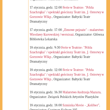
17
stycznia, godz.
12:00
Ferie w Teatrze: "Pchła
Szachrajka" / spektakl gościnny Teatr im. J. Osterwy w
Gorzowie Wlkp.
, Organizator: Bałtycki Teatr
Dramatyczny
17
stycznia, godz.
17:00
„Zimowe pejzaże" – malarstwo
Wiesławy Kurowskiej / wernisaż
, Organizator: Główna
Biblioteka Lekarska
18
stycznia, godz.
9:30
Ferie w Teatrze: "Pchła
Szachrajka" / spektakl gościnny Teatr im. J. Osterwy w
Gorzowie Wlkp.
, Organizator: Bałtycki Teatr
Dramatyczny
18
stycznia, godz.
12:00
Ferie w Teatrze: "Pchła
Szachrajka" / spektakl gościnny Teatr im. J. Osterwy w
Gorzowie Wlkp.
, Organizator: Bałtycki Teatr
Dramatyczny
18
stycznia, godz.
16:30
Malarstwo Andrzeja Mazura
,
Organizator: Związek Polskich Artystów Plastyków
18
stycznia, godz.
18:00
Szminka Movie - „Koliber”
,