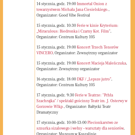
14
stycznia, godz.
19:00
Immortal Onion z
towarzystwem Michała Jana Ciesielskiego.
,
Organizator: Good Vibe Festival
15
stycznia, godz.
10:30
Ferie w kinie Kryterium:
„Miraculous: Biedronka i Czarny Kot. Film”
,
Organizator: Centrum Kultury 105
15
stycznia, godz.
19:00
Koncert Trzech Tenorów
VINCERO
, Organizator: Zewnętrzny organizator
15
stycznia, godz.
19:00
Koncert Macieja Maleńczuka
,
Organizator: Zewnętrzny organizator
16
stycznia, godz.
18:00
DKF / „Lepsze jutro”
,
Organizator: Centrum Kultury 105
17
stycznia, godz.
9:30
Ferie w Teatrze: "Pchła
Szachrajka" / spektakl gościnny Teatr im. J. Osterwy w
Gorzowie Wlkp.
, Organizator: Bałtycki Teatr
Dramatyczny
17
stycznia, godz.
10:00-13:00
Plecionkarstwo ze
sznurka sizalowego i wełny – warsztaty dla seniorów
,
Organizator: Muzeum w Koszalinie