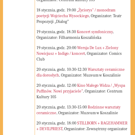
Organizator: Centrum Kultury 105
18
stycznia, godz.
19:00
„Życiorys" / monodram
poetycji Wojciecha Wysockiego
, Organizator: Teatr
Propozycji „Dialog”
19
stycznia, godz.
18:30
Koncert symfoniczny
,
Organizator: Filharmonia Koszalińska
19
stycznia, godz.
20:00
Wersja De Lux + Zielony
Nowicjusz + Indigo / koncert
, Organizator: Comics
Club
20
stycznia, godz.
10:30-12:30
Warsztaty ceramiczne
dla dorosłych
, Organizator: Muzeum w Koszalinie
20
stycznia, godz.
12:00
Kino Małego Widza / „Wyspa
Puffinów. Nowi przyjaciele”
, Organizator: Centrum
Kultury 105
20
stycznia, godz.
13:30-15:00
Rodzinne warsztaty
ceramiczne
, Organizator: Muzeum w Koszalinie
20
stycznia, godz.
18:00
STILLBORN + RAGEHAMMER
+ DEVILPRIEST
, Organizator: Zewnętrzny organizator