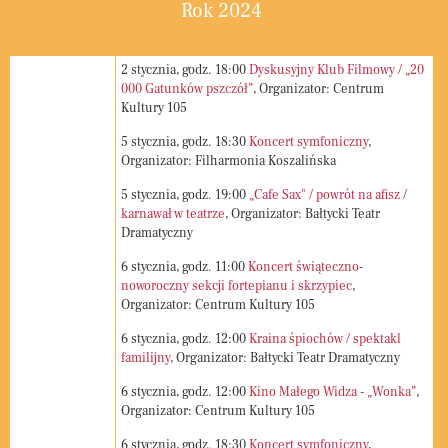
Rok 2024
2
stycznia, godz.
18:00
Dyskusyjny Klub Filmowy / „20
000 Gatunków pszczół”
, Organizator: Centrum
Kultury 105
5
stycznia, godz.
18:30
Koncert symfoniczny
,
Organizator: Filharmonia Koszalińska
5
stycznia, godz.
19:00
„Cafe Sax" / powrót na afisz /
karnawał w teatrze
, Organizator: Bałtycki Teatr
Dramatyczny
6
stycznia, godz.
11:00
Koncert świąteczno-
noworoczny sekcji fortepianu i skrzypiec
,
Organizator: Centrum Kultury 105
6
stycznia, godz.
12:00
Kraina śpiochów / spektakl
familijny
, Organizator: Bałtycki Teatr Dramatyczny
6
stycznia, godz.
12:00
Kino Małego Widza - „Wonka”
,
Organizator: Centrum Kultury 105
6
stycznia, godz.
18:30
Koncert symfoniczny
,