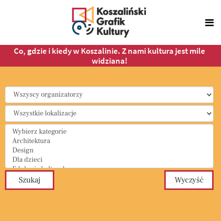
Co, gdzie i kiedy w Koszalinie. Z nami kultura jest mile
widziana!
Select a Category to filter list