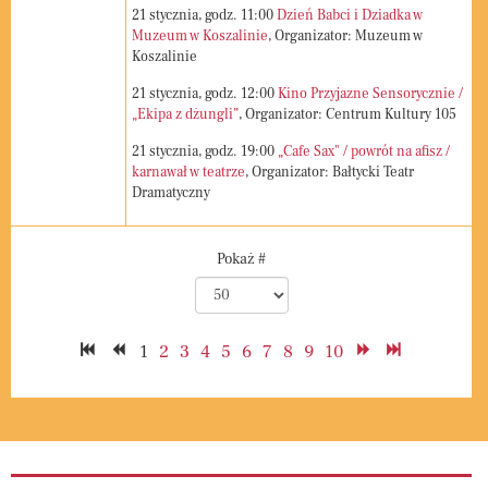
21
stycznia, godz.
11:00
Dzień Babci i Dziadka w
Muzeum w Koszalinie
, Organizator: Muzeum w
Koszalinie
21
stycznia, godz.
12:00
Kino Przyjazne Sensorycznie /
„Ekipa z dżungli”
, Organizator: Centrum Kultury 105
21
stycznia, godz.
19:00
„Cafe Sax" / powrót na afisz /
karnawał w teatrze
, Organizator: Bałtycki Teatr
Dramatyczny
Pagination List Limit
Pokaż #
1
2
3
4
5
6
7
8
9
10