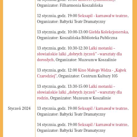
Organizator: Filharmonia Koszalińska
12
stycznia, godz.
19:00
Seksapil - karnawał w teatrze
,
Organizator: Bałtycki Teatr Dramatyczny
13
stycznia, godz.
10:00-13:00
Giełda Kolekcjonerska
,
Organizator: Koszalińska Biblioteka Publiczna
13
stycznia, godz.
10:30-12:30
Lalki motanki –
słowiańskie lalki „dobrych życzeń” – warsztaty dla
dorosłych
, Organizator: Muzeum w Koszalinie
13
stycznia, godz.
12:00
Kino Małego Widza - „Kajtek
Czarodziej”
, Organizator: Centrum Kultury 105
13
stycznia, godz.
13:30-15:00
Lalki motanki –
słowiańskie lalki „dobrych życzeń” – warsztaty dla
rodzin
, Organizator: Muzeum w Koszalinie
Styczeń 2024
13
stycznia, godz.
19:00
Seksapil / karnawał w teatrze
,
Organizator: Bałtycki Teatr Dramatyczny
14
stycznia, godz.
19:00
Seksapil / karnawał w teatrze
,
Organizator: Bałtycki Teatr Dramatyczny